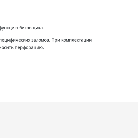
функцию биговщика.
специфических заломов. При комплектации
носить перфорацию.