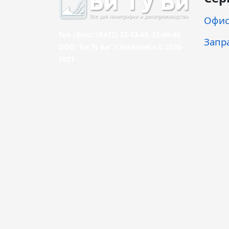
Офис
Тел./факс: (8422) 32-43-43; 32-40-40
Запр
ООО "Би Ту Би" г.Ульяновск © 2020-
2021