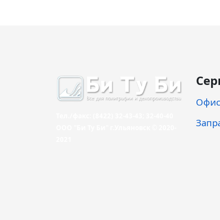
Сер
Офис
Тел./факс: (8422) 32-43-43; 32-40-40
Запр
ООО "Би Ту Би" г.Ульяновск © 2020-
2021