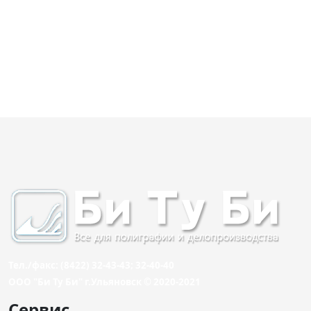
Тел./факс: (8422) 32-43-43; 32-40-40
ООО "Би Ту Би" г.Ульяновск © 2020-2021
Сервис