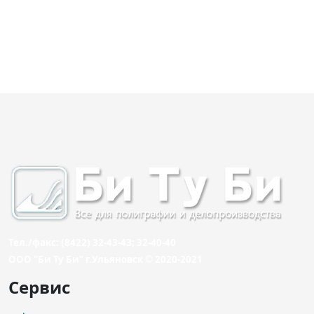
Тел./факс: (8422) 32-43-43; 32-40-40
ООО "Би Ту Би" г.Ульяновск © 2020-2021
Сервис